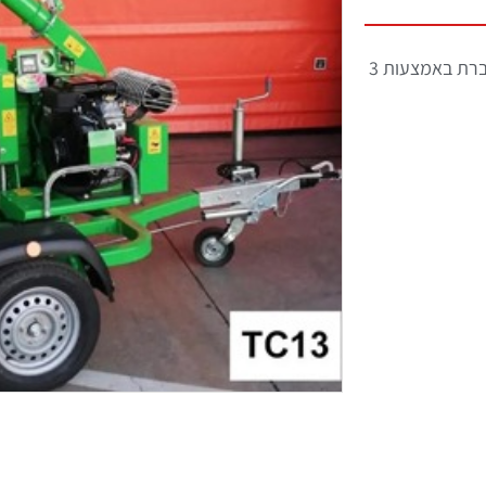
מרסקת גזם מצויינת המאפשרת ניקוי גזעים במהירות ויעילות. מתחברת באמצעות 3