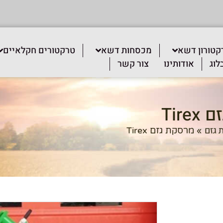
קטורון דשא
מכסחות דשא
טרקטורים חקלאיים
לוג
אודותינו
צור קשר
Tir
 גזם
»
מרסקת גזם Tirex