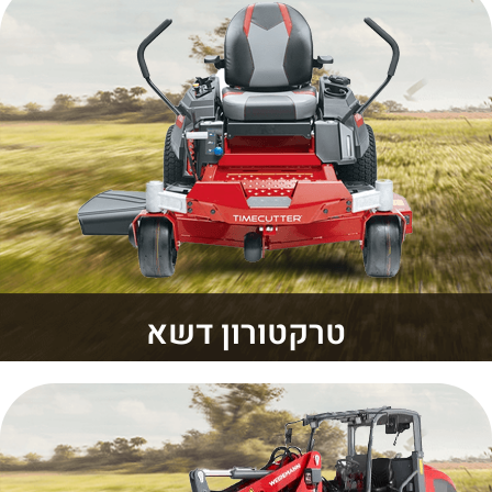
טרקטורון דשא