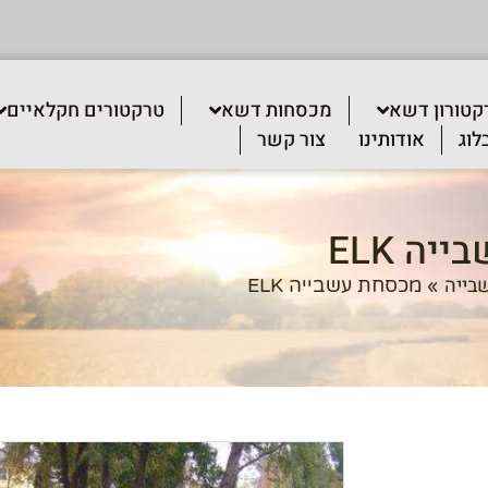
קטורון דשא
מכסחות דשא
טרקטורים חקלאיים
לוג
אודותינו
צור קשר
ה ELK
בייה
»
מכסחת עשבייה ELK