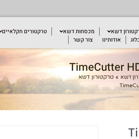
קטורון דשא
מכסחות דשא
טרקטורים חקלאיים
לוג
אודותינו
צור קשר
ון דשא
»
טרקטורון דשא
TimeCu