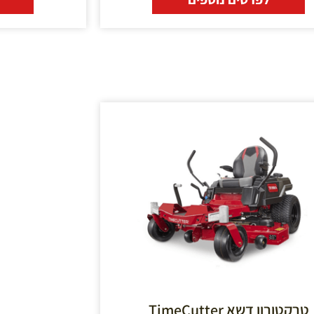
טרקטורון דשא TimeCutter