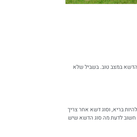
הדשא במצב טוב. בשביל שלא
רכי טיפול שונים. למשל, יכול להיות סוג דשא מסוים שצריך להיות באורך של 6-9 ס"מ כדי להיות בריא, וסוג דשא אחר צריך
א. לכן, חשוב לדעת מה סוג הדשא שיש