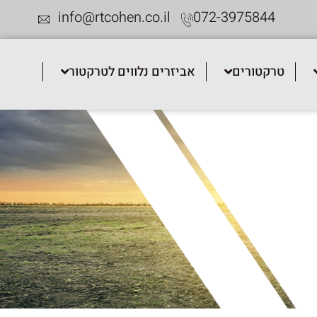
info@rtcohen.co.il
072-3975844
טרקטורים
אביזרים נלווים לטרקטור