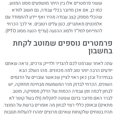
ששני פרמטרים אלו בין היתר מושפעים מסוג המנוע.
כמו כן, אם אכן מדובר בכלי עבודה, גם חשוב לוודא
שהכלי מספק קצב עבודה מהיר ואף יידע להתמודד עם
אלמנטים מאתגרים, כגון עלים רטובים. אי לכך הכרחי
להתייחס לסל"ד ולסוג ההנעה (עדיף הנעה מסוג
PTO
).
פרמטרים נוספים שמוטב לקחת
בחשבון
עתה לאחר שגרמנו ל
כם
להגדיר
ולדייק צ
רכים, נראה שאתם
יודעים הרבה יות
ר
טוב למה מכוונים. מהו ה
ש
לב הבא
בב
חירה? ובכן כאן ראוי לציין
שכאשר עוברים על הדגמים
השונים
, הכ
ר
חי לב
דוק מהי המ
שמ
עות מבחינת
תחזוקה, יש
ל
בח
ו
ן לכמה זמ
ן עבודה הכמות של ה
ד
ל
ק
מספ
יקה,
מוטב
לברר
האם
מדובר בדגם שנוטה לתקלות
(ולו בשל קוטר לא
מתאים) ו
באופן כללי
רצוי לבחון מה א
ו
מרים ברשת על המו
צ
ר
.
תהיו ב
טוחים שלקוחות
ש
א
ינם
מ
רוצי
ם
י
מהרו להעלות תגובות