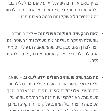
נציין שאם אין חובה שהכלי יידע להתחבר לכלי רכב,
כלומר אם מתכוונים לשאת אותו על הגוף, מוטב לבחור
בסוג יחסית קל משקל ונוח ברמה הארגונומית.
האם מבקשים פעולות משלימות
– לצד העובדה
שפעולת היניקה משלימה את פעולת ניקוי השטח, גם
רצוי לבחון האם מבקשים שהמשאבה תדע לגרוס את
התכולה, ולו כדי לייצר קומפוסט אורגני, או כדי למזער
נפח.
מה מבקשים ששואב העלים יידע לשאוב
– שואב
עלים יודע לשאוב הרבה ומעבר לעלים. זה יכול להיות
גזם מזערי ואלו יכולים להיות ענפים, רגבי אדמה וסבך
משמעותי. ראוי להבין שנתון זה בין היתר משפיע על
העוצמה הרצויה של המנוע, על קוטר היניקיה, וכמובן
שגם על הגודל של כלי הקיבול. מכאן שטרם ניגשים