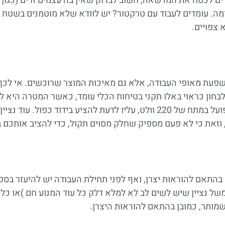
ם לכסח את המדשאה, חשוב לבדוק שאין בה עצמים זרים (כגון 
מה. עומדים לעבוד עם טרקטור? יש לוודא שלא מוטמנים בשטח קו
 צפויים.
ושפעת מאופי העבודה, אלא גם מאיכות המוצר שרוכשים. אי לכך 
לבחון כראוי באלו תקני בטיחות הכלי עומד, כאשר המטרה היא 
המחמירים ביותר. כך למשל נציין שאם בוחרים בכלי חשמלי שפועל במתח של 220 וולט, עליו לדע
, וזאת כי לא פעם מספיק שחלק מסוים תקול, כדי להציב אותכם 
 בהתאם להוראות יצרן, ואף לפני תחילת העבודה יש להיעזר בספר
משל נציין שיש לשים לב לא למלא דלק כל עוד המנוע חם )או כל ע
מותר, כמובן בהתאם להוראות היצרן.