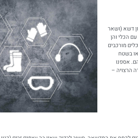
ן דשא (ושאר
עם הכלי והן
כלים מורכבים
 או בשטח
ם. אספנו
ה הרצויה –